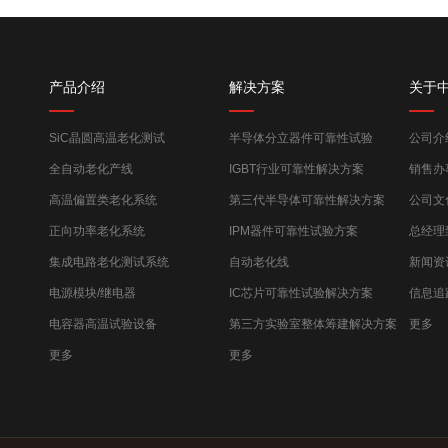
产品介绍
解决方案
关于
SiC晶圆高温老化测试
半导体分立器件可靠性试验
公司介
全自动老化产线
IGBT行业可靠性解决方案
销售办
高温偏置类老化系统
第三代半导体可靠性解决方案
公司文
正向功率老化系统
IPM器件可靠性试验方案
总经理
集成电路老化测试系统
自动老化线
新闻资
电源模块/继电器
IC芯片可靠性试验解决方案
信息追
电容器高温试验设备
第三方实验室整体筹建解决方案
更多
更多
更多