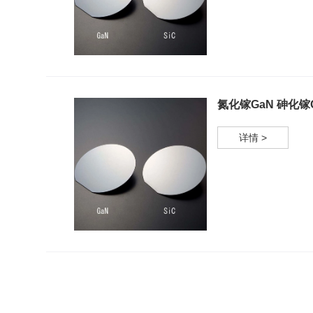
氮化镓GaN 砷化镓
详情 >