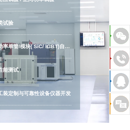
类试验
量产功率单管/模块( SiC/ IGBT)自动老化筛选
性能测试
工装定制与可靠性设备仪器开发