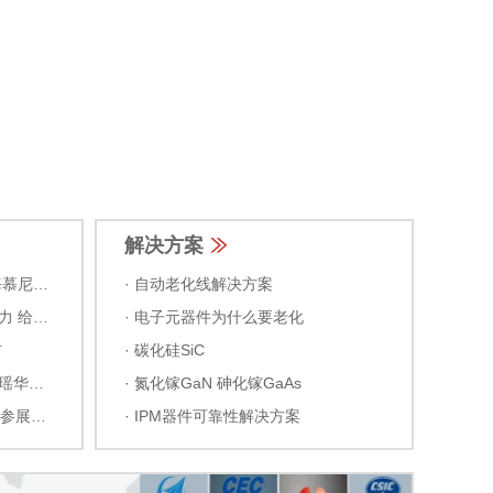
解决方案
· 2026-04-03 贺我司2026上海慕尼黑展/semicon电子展参展圆满结束
· 自动老化线解决方案
· 2026-02-25 来自汇川联合动力 给予我司 无功功率老化测试系统的肯定和感谢
· 电子元器件为什么要老化
吉
· 碳化硅SiC
· 2026-01-04 来自客户（长沙瑶华）的感谢信
· 氮化镓GaN 砷化镓GaAs
· 2025-11-17 2025.11.20我司参展31th 2025 ICCAD-Expo展，成都（中国西部国际博览城）特邀广大新老客户来现场考察交流
· IPM器件可靠性解决方案