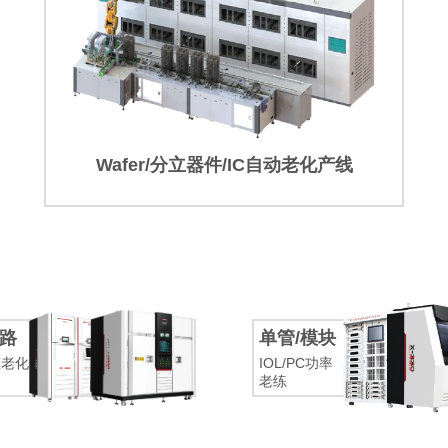
Wafer/分立器件/IC自动老化产线
路
单管/模块
态老化
IOL/PC功率
老练