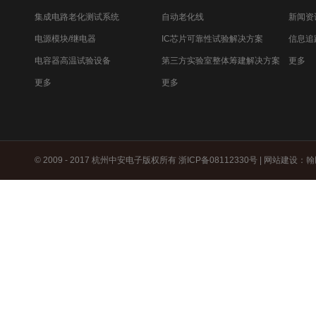
集成电路老化测试系统
自动老化线
新闻资
电源模块/继电器
IC芯片可靠性试验解决方案
信息追
电容器高温试验设备
第三方实验室整体筹建解决方案
更多
更多
更多
© 2009 - 2017 杭州中安电子版权所有
浙ICP备08112330号
|
网站建设
：
翰