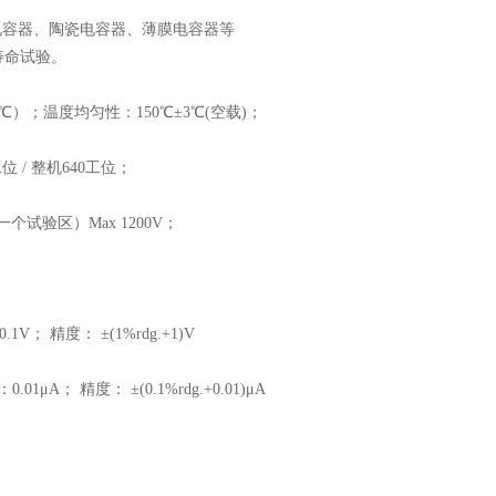
电容器、陶瓷电容器、薄膜电容器等
寿命试验。
℃
）；
温度均匀性：
150℃±
3
℃(空载)；
工位
/
整机
64
0工位
；
一个试验区）
Max 1200V
；
.1V； 精度： ±(1%rdg.+1)V
：0.
0
1μA； 精度： ±(0.1%rdg.+0.
01
)μA