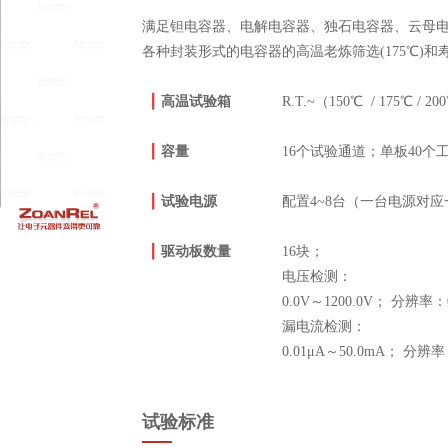
满足钽电容器、电解电容器、独石电容器、云母
各种封装形式的电容器的高温老炼筛选(175℃)和
┃
高温试验箱
R.T.~
（150℃ /
175℃
/
200
┃
容量
16
个试验
通道
；
单板
40个
┃
试验电源
配置4~
8
台（一台电源对应
┃
驱动板
数量
16
块；
电压检测
：
0.0V～1200.0V； 分辨率：0
漏电流检测：
0.01μA～50.0mA； 分辨率
试验标准