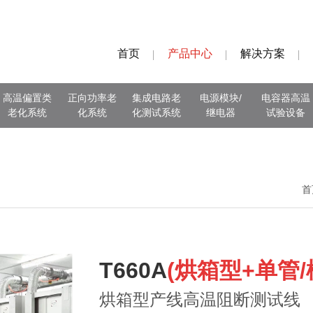
首页
产品中心
解决方案
高温偏置类
正向功率老
集成电路老
电源模块/
电容器高温
老化系统
化系统
化测试系统
继电器
试验设备
首
T660A
(烘箱型+单管/
烘箱型产线高温阻断测试线