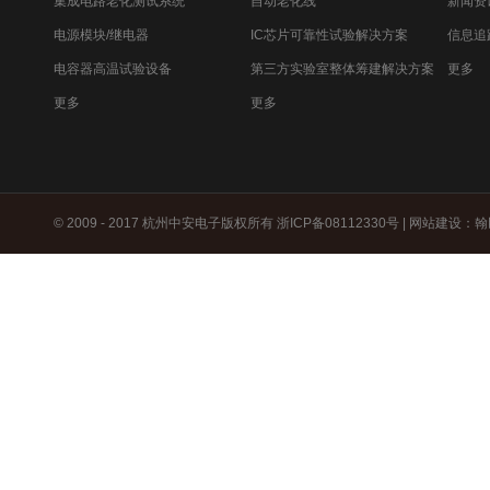
集成电路老化测试系统
自动老化线
新闻资
电源模块/继电器
IC芯片可靠性试验解决方案
信息追
电容器高温试验设备
第三方实验室整体筹建解决方案
更多
更多
更多
© 2009 - 2017 杭州中安电子版权所有
浙ICP备08112330号
|
网站建设
：
翰