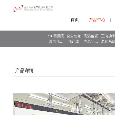
首页
产品中心
SiC晶圆高
全自动老
高温偏置
正向功
温老化测
化产线
类老化系
老化系
试
统
产品详情