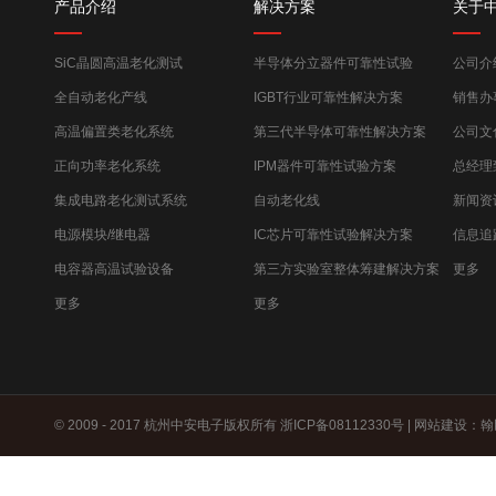
产品介绍
解决方案
关于
SiC晶圆高温老化测试
半导体分立器件可靠性试验
公司介
全自动老化产线
IGBT行业可靠性解决方案
销售办
高温偏置类老化系统
第三代半导体可靠性解决方案
公司文
正向功率老化系统
IPM器件可靠性试验方案
总经理
集成电路老化测试系统
自动老化线
新闻资
电源模块/继电器
IC芯片可靠性试验解决方案
信息追
电容器高温试验设备
第三方实验室整体筹建解决方案
更多
更多
更多
© 2009 - 2017 杭州中安电子版权所有
浙ICP备08112330号
|
网站建设
：
翰