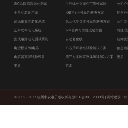
SiC晶圆高温老化测试
半导体分立器件可靠性试验
公司介
全自动老化产线
IGBT行业可靠性解决方案
销售办
高温偏置类老化系统
第三代半导体可靠性解决方案
公司文
正向功率老化系统
IPM器件可靠性试验方案
总经理
集成电路老化测试系统
自动老化线
新闻资
电源模块/继电器
IC芯片可靠性试验解决方案
信息追
电容器高温试验设备
第三方实验室整体筹建解决方案
更多
更多
更多
© 2009 - 2017 杭州中安电子版权所有
浙ICP备08112330号
|
网站建设
：
翰