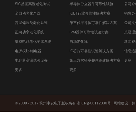
SiC晶圆高温老化测试
半导体分立器件可靠性试验
公司介
全自动老化产线
IGBT行业可靠性解决方案
销售办
高温偏置类老化系统
第三代半导体可靠性解决方案
公司文
正向功率老化系统
IPM器件可靠性试验方案
总经理
集成电路老化测试系统
自动老化线
新闻资
电源模块/继电器
IC芯片可靠性试验解决方案
信息追
电容器高温试验设备
第三方实验室整体筹建解决方案
更多
更多
更多
© 2009 - 2017 杭州中安电子版权所有
浙ICP备08112330号
|
网站建设
：
翰