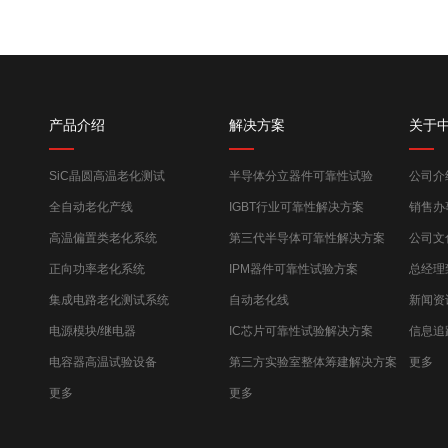
产品介绍
解决方案
关于
SiC晶圆高温老化测试
半导体分立器件可靠性试验
公司介
全自动老化产线
IGBT行业可靠性解决方案
销售办
高温偏置类老化系统
第三代半导体可靠性解决方案
公司文
正向功率老化系统
IPM器件可靠性试验方案
总经理
集成电路老化测试系统
自动老化线
新闻资
电源模块/继电器
IC芯片可靠性试验解决方案
信息追
电容器高温试验设备
第三方实验室整体筹建解决方案
更多
更多
更多